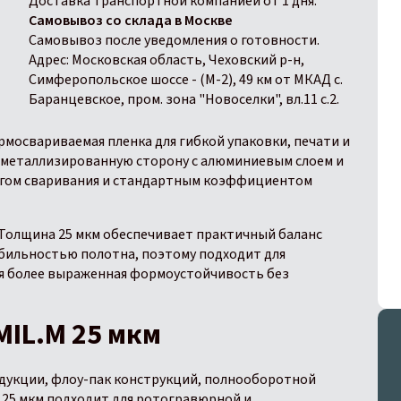
Доставка транспортной компанией от 1 дня.
Самовывоз со склада в Москве
Самовывоз после уведомления о готовности.
Адрес: Московская область, Чеховский р-н,
Симферопольское шоссе - (М-2), 49 км от МКАД с.
Баранцевское, пром. зона "Новоселки", вл.11 с.2.
мосвариваемая пленка для гибкой упаковки, печати и
 металлизированную сторону с алюминиевым слоем и
огом сваривания и стандартным коэффициентом
. Толщина 25 мкм обеспечивает практичный баланс
абильностью полотна, поэтому подходит для
я более выраженная формоустойчивость без
IL.M 25 мкм
дукции, флоу-пак конструкций, полнооборотной
 25 мкм подходит для ротогравюрной и