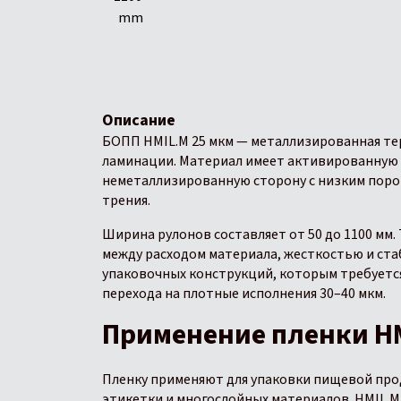
Описание
БОПП HMIL.M 25 мкм — металлизированная тер
ламинации. Материал имеет активированную
неметаллизированную сторону с низким пор
трения.
Ширина рулонов составляет от 50 до 1100 мм
между расходом материала, жесткостью и ст
упаковочных конструкций, которым требуетс
перехода на плотные исполнения 30–40 мкм.
Применение пленки HM
Пленку применяют для упаковки пищевой про
этикетки и многослойных материалов. HMIL.M