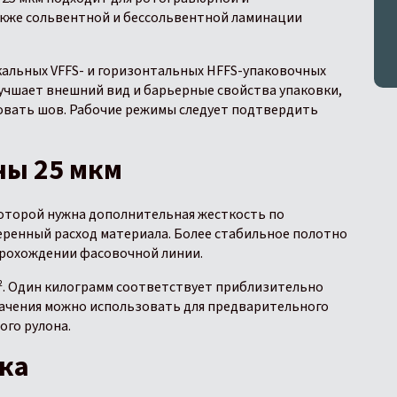
акже сольвентной и бессольвентной ламинации
альных VFFS- и горизонтальных HFFS-упаковочных
учшает внешний вид и барьерные свойства упаковки,
овать шов. Рабочие режимы следует подтвердить
ы 25 мкм
которой нужна дополнительная жесткость по
меренный расход материала. Более стабильное полотно
прохождении фасовочной линии.
м². Один килограмм соответствует приблизительно
Значения можно использовать для предварительного
ого рулона.
вка