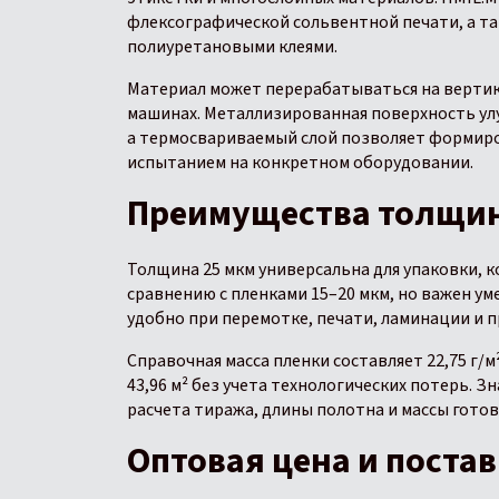
флексографической сольвентной печати, а т
полиуретановыми клеями.
Материал может перерабатываться на вертик
машинах. Металлизированная поверхность ул
а термосвариваемый слой позволяет формир
испытанием на конкретном оборудовании.
Преимущества толщин
Толщина 25 мкм универсальна для упаковки, 
сравнению с пленками 15–20 мкм, но важен у
удобно при перемотке, печати, ламинации и 
Справочная масса пленки составляет 22,75 г/
43,96 м² без учета технологических потерь. 
расчета тиража, длины полотна и массы готов
Оптовая цена и поста