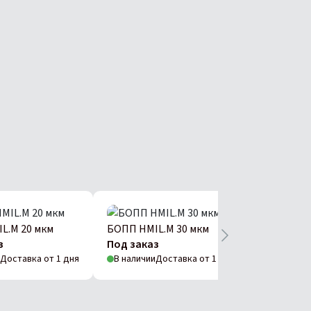
L.M 20 мкм
БОПП HMIL.M 30 мкм
БОПП HMI
з
Под заказ
Под зака
Доставка от 1 дня
В наличии
Доставка от 1 дня
В наличии