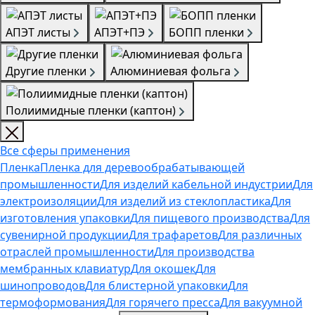
АПЭТ листы
АПЭТ+ПЭ
БОПП пленки
Другие пленки
Алюминиевая фольга
Полиимидные пленки (каптон)
Все сферы применения
Пленка
Пленка для деревообрабатывающей
промышленности
Для изделий кабельной индустрии
Для
электроизоляции
Для изделий из стеклопластика
Для
изготовления упаковки
Для пищевого производства
Для
сувенирной продукции
Для трафаретов
Для различных
отраслей промышленности
Для производства
мембранных клавиатур
Для окошек
Для
шинопроводов
Для блистерной упаковки
Для
термоформования
Для горячего пресса
Для вакуумной