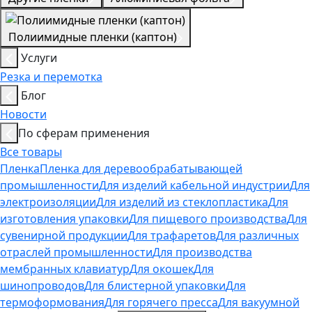
Полиимидные пленки (каптон)
Услуги
Резка и перемотка
Блог
Новости
По сферам применения
Все товары
Пленка
Пленка для деревообрабатывающей
промышленности
Для изделий кабельной индустрии
Для
электроизоляции
Для изделий из стеклопластика
Для
изготовления упаковки
Для пищевого производства
Для
сувенирной продукции
Для трафаретов
Для различных
отраслей промышленности
Для производства
мембранных клавиатур
Для окошек
Для
шинопроводов
Для блистерной упаковки
Для
термоформования
Для горячего пресса
Для вакуумной