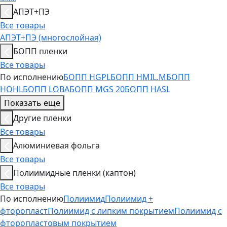
АПЭТ+ПЭ
Все товары
АПЭТ+ПЭ (многослойная)
БОПП пленки
Все товары
По исполнению
БОПП HGPL
БОПП HMIL.M
БОПП
HOHL
БОПП LOBA
БОПП MGS 20
БОПП HASL
Показать еще
Другие пленки
Все товары
Алюминиевая фольга
Все товары
Полиимидные пленки (каптон)
Все товары
По исполнению
Полиимид
Полиимид +
фторопласт
Полиимид с липким покрытием
Полиимид с
фторопластовым покрытием