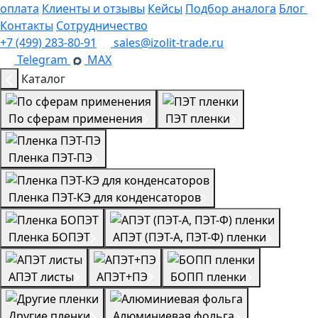
оплата
Клиенты и отзывы
Кейсы
Подбор аналога
Блог
Контакты
Сотрудничество
+7 (499) 283-80-91
sales@izolit-trade.ru
Telegram
MAX
Каталог
По сферам применения
ПЭТ пленки
Пленка ПЭТ-ПЭ
Пленка ПЭТ-КЭ для конденсаторов
Пленка БОПЭТ
АПЭТ (ПЭТ-А, ПЭТ-Ф) пленки
АПЭТ листы
АПЭТ+ПЭ
БОПП пленки
Другие пленки
Алюминиевая фольга