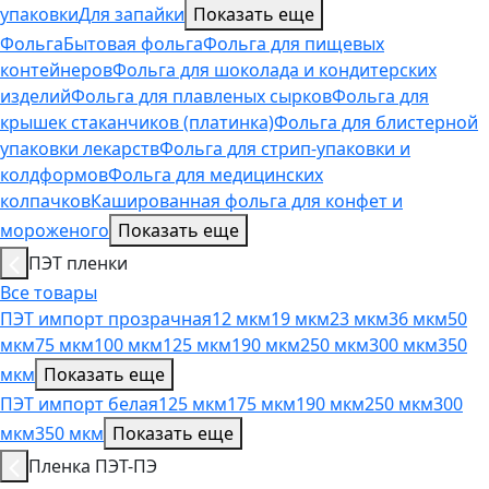
упаковки
Для запайки
Показать еще
Фольга
Бытовая фольга
Фольга для пищевых
контейнеров
Фольга для шоколада и кондитерских
изделий
Фольга для плавленых сырков
Фольга для
крышек стаканчиков (платинка)
Фольга для блистерной
упаковки лекарств
Фольга для стрип-упаковки и
колдформов
Фольга для медицинских
колпачков
Кашированная фольга для конфет и
мороженого
Показать еще
ПЭТ пленки
Все товары
ПЭТ импорт прозрачная
12 мкм
19 мкм
23 мкм
36 мкм
50
мкм
75 мкм
100 мкм
125 мкм
190 мкм
250 мкм
300 мкм
350
мкм
Показать еще
ПЭТ импорт белая
125 мкм
175 мкм
190 мкм
250 мкм
300
мкм
350 мкм
Показать еще
Пленка ПЭТ-ПЭ