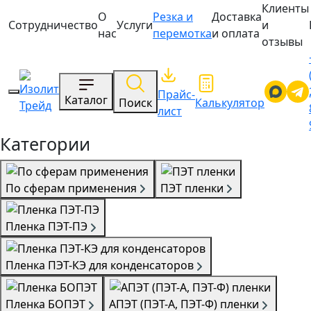
Клиенты
О
Резка и
Доставка
Сотрудничество
Услуги
и
нас
перемотка
и оплата
отзывы
Прайс-
Каталог
Поиск
Калькулятор
лист
Категории
По сферам применения
ПЭТ пленки
Пленка ПЭТ-ПЭ
Пленка ПЭТ-КЭ для конденсаторов
Пленка БОПЭТ
АПЭТ (ПЭТ-А, ПЭТ-Ф) пленки