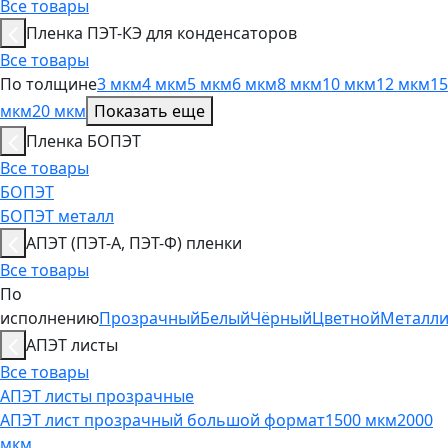
Все товары
Пленка ПЭТ-КЭ для конденсаторов
Все товары
По толщине
3 мкм
4 мкм
5 мкм
6 мкм
8 мкм
10 мкм
12 мкм
15
мкм
20 мкм
Показать еще
Пленка БОПЭТ
Все товары
БОПЭТ
БОПЭТ металл
АПЭТ (ПЭТ-А, ПЭТ-Ф) пленки
Все товары
По
исполнению
Прозрачный
Белый
Чёрный
Цветной
Металл
АПЭТ листы
Все товары
АПЭТ листы прозрачные
АПЭТ лист прозрачный большой формат
1500 мкм
2000
мкм