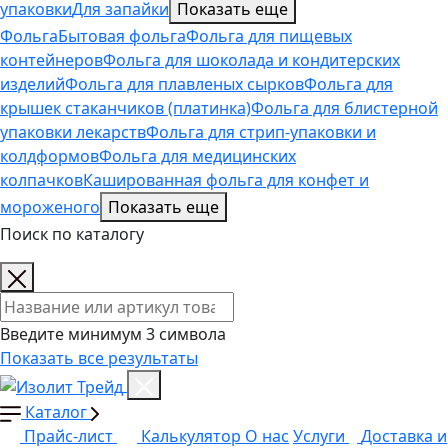
упаковки
Для запайки
Показать еще
Фольга
Бытовая фольга
Фольга для пищевых
контейнеров
Фольга для шоколада и кондитерских
изделий
Фольга для плавленых сырков
Фольга для
крышек стаканчиков (платинка)
Фольга для блистерной
упаковки лекарств
Фольга для стрип-упаковки и
колдформов
Фольга для медицинских
колпачков
Кашированная фольга для конфет и
мороженого
Показать еще
Поиск по каталогу
Поиск товаров
Введите минимум 3 символа
Показать все результаты
Каталог
Прайс-лист
Калькулятор
О нас
Услуги
Доставка и