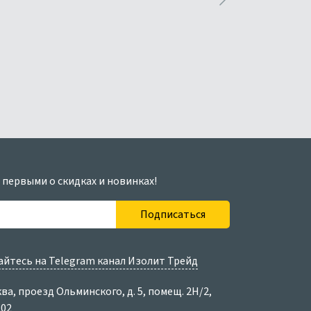
 первыми о скидках и новинках!
Подписаться
йтесь на Telegram канал Изолит Трейд
ква, проезд Ольминского, д. 5, помещ. 2Н/2,
202