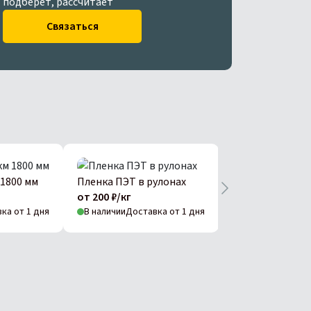
подберет, рассчитает
Связаться
 1800 мм
Пленка ПЭТ в рулонах
ПЭТ импорт бел
от 200 ₽/кг
от 450 ₽/кг
ка от 1 дня
В наличии
Доставка от 1 дня
В наличии