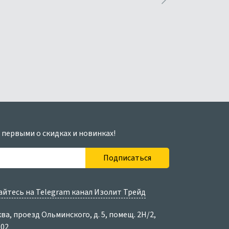
 первыми о скидках и новинках!
Подписаться
йтесь на Telegram канал Изолит Трейд
ква, проезд Ольминского, д. 5, помещ. 2Н/2,
202