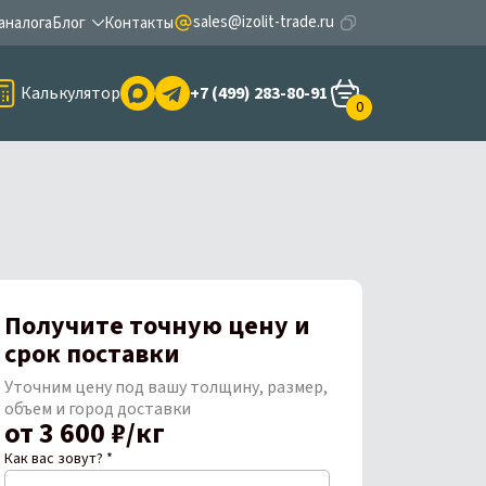
sales@izolit-trade.ru
аналога
Блог
Контакты
Калькулятор
+7 (499) 283-80-91
0
Получите точную цену и
срок поставки
Уточним цену под вашу толщину, размер,
объем и город доставки
от 3 600 ₽/кг
Как вас зовут? *