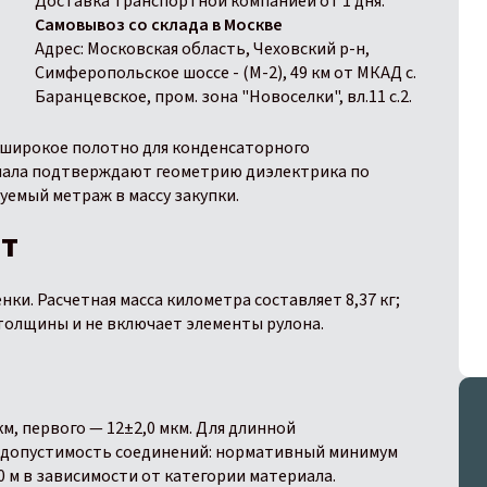
Доставка транспортной компанией от 1 дня.
Самовывоз со склада в Москве
Адрес: Московская область, Чеховский р-н,
Симферопольское шоссе - (М-2), 49 км от МКАД с.
Баранцевское, пром. зона "Новоселки", вл.11 с.2.
 широкое полотно для конденсаторного
чала подтверждают геометрию диэлектрика по
уемый метраж в массу закупки.
ет
ки. Расчетная масса километра составляет 8,37 кг;
 толщины и не включает элементы рулона.
м, первого — 12±2,0 мкм. Для длинной
 допустимость соединений: нормативный минимум
0 м в зависимости от категории материала.