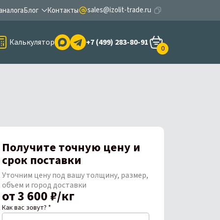
sales@izolit-trade.ru
аналога
Блог
Контакты
Калькулятор
+7 (499) 283-80-91
0
Получите точную цену и
срок поставки
Уточним цену под вашу толщину, размер,
объем и город доставки
от 3 600 ₽/кг
Как вас зовут? *