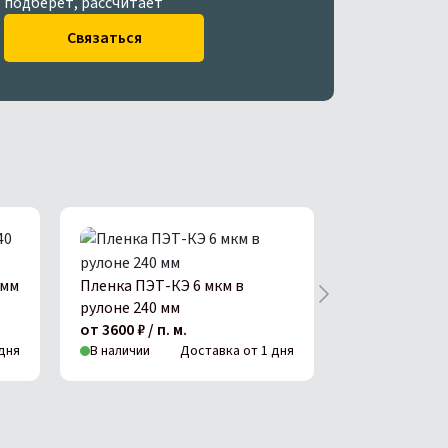
подберет, рассчитает
Связаться
 мм
Пленка ПЭТ-КЭ 6 мкм в
ПЭТ-КЭ 10 мк
рулоне 240 мм
мм
от 3600 ₽ / п. м.
от 3600 ₽ / п.
дня
В наличии
Доставка от 1 дня
В наличии