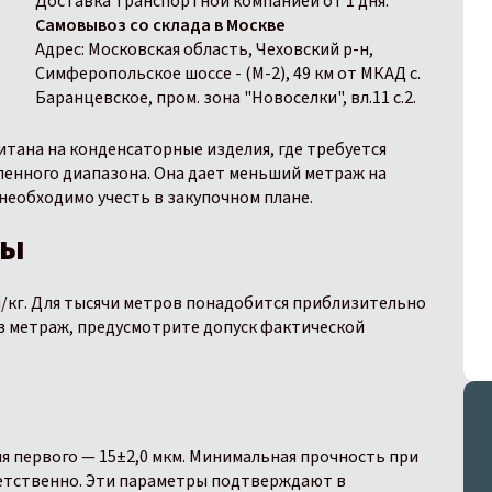
Доставка транспортной компанией от 1 дня.
Самовывоз со склада в Москве
Адрес: Московская область, Чеховский р-н,
Симферопольское шоссе - (М-2), 49 км от МКАД с.
Баранцевское, пром. зона "Новоселки", вл.11 с.2.
итана на конденсаторные изделия, где требуется
ленного диапазона. Она дает меньший метраж на
 необходимо учесть в закупочном плане.
ны
м/кг. Для тысячи метров понадобится приблизительно
рез метраж, предусмотрите допуск фактической
ля первого — 15±2,0 мкм. Минимальная прочность при
тветственно. Эти параметры подтверждают в