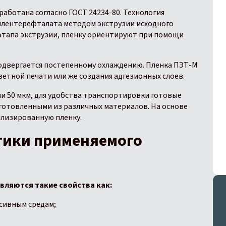
ботана согласно ГОСТ 24234-80. Технология
илентерефталата методом экструзии исходного
 этапа экструзии, пленку ориентируют при помощи
одвергается постепенному охлаждению. Пленка ПЭТ-М
етной печати или же создания адгезионных слоев.
ли 50 мкм, для удобства транспортировки готовые
готовленными из различных материалов. На основе
лизированную пленку.
тики применяемого
ляются такие свойства как:
сивным средам;