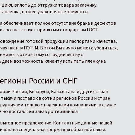
цикл, вплоть до отгрузки товара заказчику.
я пленка, но и ее упаковочные элементы.
ва обеспечивает полное отсутствие брака и дефектов
ью соответствует принятым стандартам ГОСТ.
овождение готовой продукции паспортами качества,
чая пленку ПЭТ-М. В этом Вы лично можете убедиться,
емимся к открытому сотрудничеству с
 даем возможность клиенту испытать пленку на
регионы России и СНГ
рии России, Беларуси, Казахстана и других стран
 тысячи поставок в сотни регионов России и стран
трудничаем только с надежными компаниями, в случае
но доставляем заказ до терминала.
ас выгодное предложение. Контактные данные нашей
низована специальная форма для обратной связи.