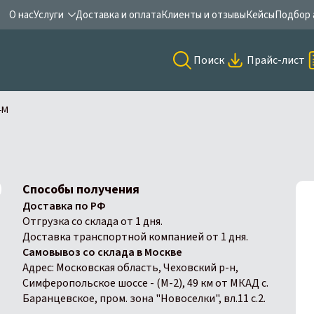
О нас
Услуги
Доставка и оплата
Клиенты и отзывы
Кейсы
Подбор 
Поиск
Прайс-лист
-М
Способы получения
Доставка по РФ
Отгрузка со склада от 1 дня.
Доставка транспортной компанией от 1 дня.
Самовывоз со склада в Москве
Адрес: Московская область, Чеховский р-н,
Симферопольское шоссе - (М-2), 49 км от МКАД с.
Баранцевское, пром. зона "Новоселки", вл.11 с.2.