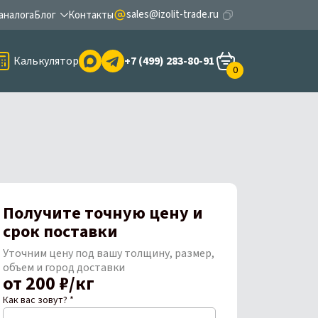
sales@izolit-trade.ru
аналога
Блог
Контакты
Калькулятор
+7 (499) 283-80-91
0
Получите точную цену и
срок поставки
Уточним цену под вашу толщину, размер,
объем и город доставки
от 200 ₽/кг
Как вас зовут? *