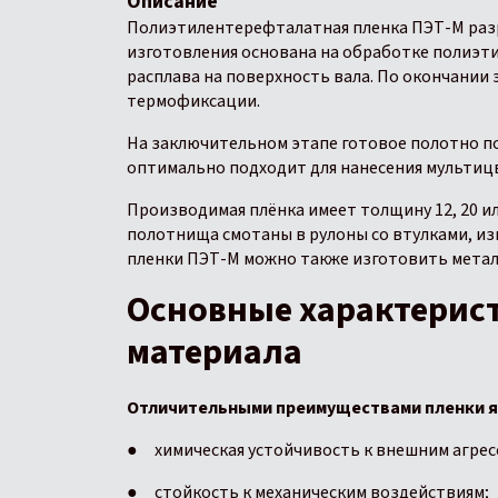
Описание
Полиэтилентерефталатная пленка ПЭТ-М разра
изготовления основана на обработке полиэт
расплава на поверхность вала. По окончании
термофиксации.
На заключительном этапе готовое полотно п
оптимально подходит для нанесения мультицв
Производимая плёнка имеет толщину 12, 20 и
полотнища смотаны в рулоны со втулками, из
пленки ПЭТ-М можно также изготовить метал
Основные характерис
материала
Отличительными преимуществами пленки яв
● химическая устойчивость к внешним агрес
● стойкость к механическим воздействиям;