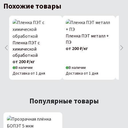
Похожие товары
Лав
от 2
Пленка ПЭТ металл +
ПЭ
Пленка ПЭТ с
от 200 ₽/кг
химической
обработкой
от 200 ₽/кг
В наличии
В наличии
В н
Доставка от 1 дня
Доставка от 1 дня
Дост
Популярные товары