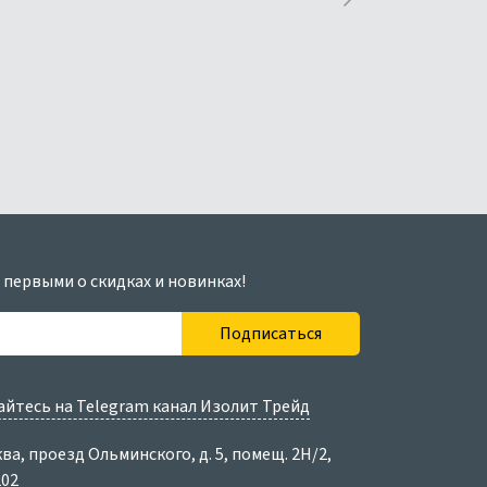
 первыми о скидках и новинках!
Подписаться
йтесь на Telegram канал Изолит Трейд
ква, проезд Ольминского, д. 5, помещ. 2Н/2,
202