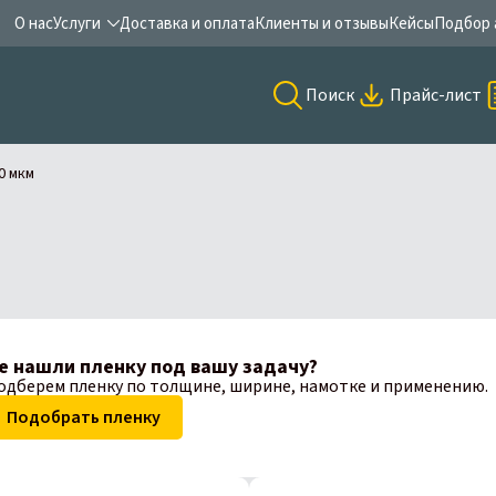
О нас
Услуги
Доставка и оплата
Клиенты и отзывы
Кейсы
Подбор 
Поиск
Прайс-лист
0 мкм
е нашли пленку под вашу задачу?
одберем пленку по толщине, ширине, намотке и применению.
Подобрать пленку