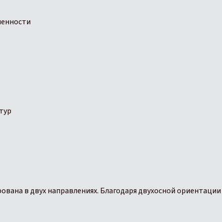
ленности
тур
рована в двух направлениях. Благодаря двухосной ориентаци