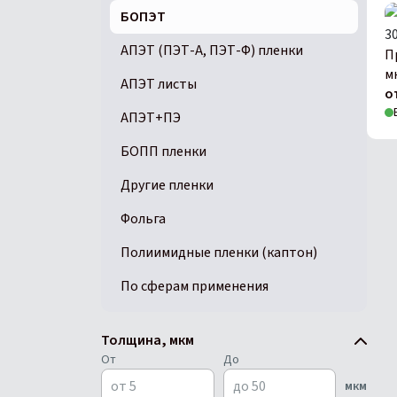
БОПЭТ
АПЭТ (ПЭТ-А, ПЭТ-Ф) пленки
П
м
АПЭТ листы
о
АПЭТ+ПЭ
БОПП пленки
Другие пленки
Фольга
Полиимидные пленки (каптон)
По сферам применения
Толщина, мкм
От
До
мкм