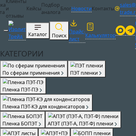
Клиенты
sales@i
вка
Подбор
Сотрудничество
и
Кейсы
Блог
Новости
Контакты
trade.
та
аналога
отзывы
Прайс-
Каталог
Калькулятор
Поиск
лист
КАТЕГОРИИ
По сферам применения
ПЭТ пленки
Пленка ПЭТ-ПЭ
Пленка ПЭТ-КЭ для конденсаторов
Пленка БОПЭТ
АПЭТ (ПЭТ-А, ПЭТ-Ф) пленки