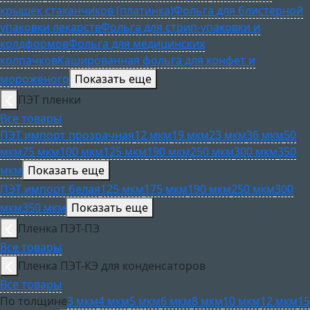
крышек стаканчиков (платинка)
Фольга для блистерной
упаковки лекарств
Фольга для стрип-упаковки и
колдформов
Фольга для медицинских
колпачков
Кашированная фольга для конфет и
мороженого
Показать еще
ПЭТ пленки
Все товары
ПЭТ импорт прозрачная
12 мкм
19 мкм
23 мкм
36 мкм
50
мкм
75 мкм
100 мкм
125 мкм
190 мкм
250 мкм
300 мкм
350
мкм
Показать еще
ПЭТ импорт белая
125 мкм
175 мкм
190 мкм
250 мкм
300
мкм
350 мкм
Показать еще
Пленка ПЭТ-ПЭ
Все товары
Пленка ПЭТ-КЭ для конденсаторов
Все товары
По толщине
3 мкм
4 мкм
5 мкм
6 мкм
8 мкм
10 мкм
12 мкм
15