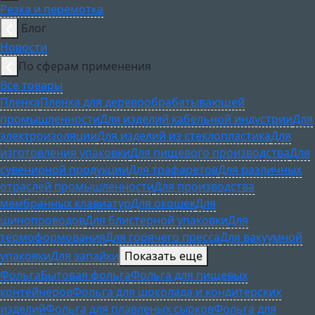
Резка и перемотка
Блог
Новости
По сферам применения
Все товары
Пленка
Пленка для деревообрабатывающей
промышленности
Для изделий кабельной индустрии
Для
электроизоляции
Для изделий из стеклопластика
Для
изготовления упаковки
Для пищевого производства
Для
сувенирной продукции
Для трафаретов
Для различных
отраслей промышленности
Для производства
мембранных клавиатур
Для окошек
Для
шинопроводов
Для блистерной упаковки
Для
термоформования
Для горячего пресса
Для вакуумной
упаковки
Для запайки
Показать еще
Фольга
Бытовая фольга
Фольга для пищевых
контейнеров
Фольга для шоколада и кондитерских
изделий
Фольга для плавленых сырков
Фольга для