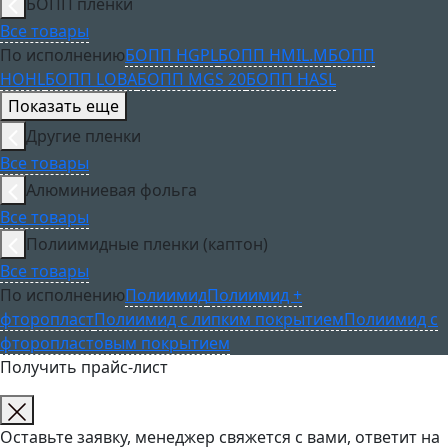
БОПП пленки
Все товары
По исполнению
БОПП HGPL
БОПП HMIL.M
БОПП
HOHL
БОПП LOBA
БОПП MGS 20
БОПП HASL
Показать еще
Другие пленки
Все товары
Алюминиевая фольга
Все товары
Полиимидные пленки (каптон)
Все товары
По исполнению
Полиимид
Полиимид +
фторопласт
Полиимид с липким покрытием
Полиимид с
фторопластовым покрытием
Получить прайс-лист
Оставьте заявку, менеджер свяжется с вами, ответит на