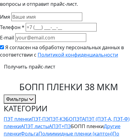
вопросы и отправит прайс-лист.
Имя
Телефон *
E-mail
Я согласен на обработку персональных данных в
соответствии с
Политикой конфиденциальности
Получить прайс-лист
БОПП ПЛЕНКИ 38 МКМ
Фильтры
КАТЕГОРИИ
ПЭТ пленки
ПЭТ-ПЭ
ПЭТ-КЭ
БОПЭТ
АПЭТ (ПЭТ-А, ПЭТ-Ф)
пленки
АПЭТ листы
АПЭТ+ПЭ
БОПП пленки
Другие
пленки
Фольга
Полиимидные пленки (каптон)
По