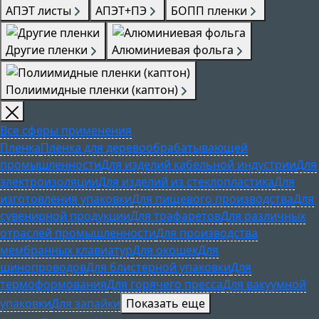
АПЭТ листы
АПЭТ+ПЭ
БОПП пленки
Другие пленки
Алюминиевая фольга
Полиимидные пленки (каптон)
Все сферы применения
Пленка
Пленка для деревообрабатывающей
промышленности
Для изделий кабельной индустрии
Для
электроизоляции
Для изделий из стеклопластика
Для
изготовления упаковки
Для пищевого производства
Для
сувенирной продукции
Для трафаретов
Для различных
отраслей промышленности
Для производства
мембранных клавиатур
Для окошек
Для
шинопроводов
Для блистерной упаковки
Для
термоформования
Для горячего пресса
Для вакуумной
упаковки
Для запайки
Показать еще