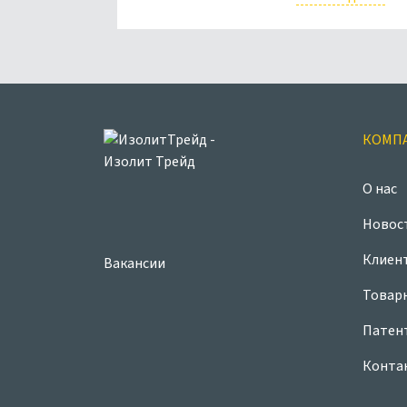
КОМП
О нас
Новос
Клиен
Вакансии
Товар
Патен
Конта