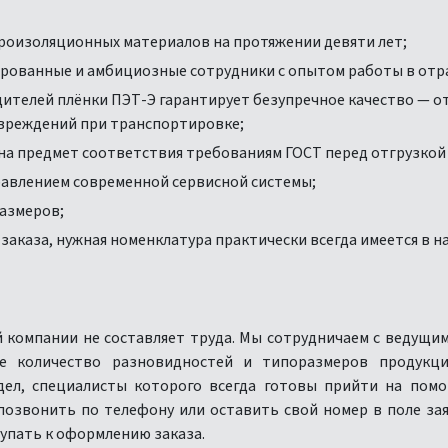
роизоляционных материалов на протяжении девяти лет;
рованные и амбициозные сотрудники с опытом работы в отр
ителей плёнки ПЭТ-Э гарантирует безупречное качество — от
овреждений при транспортировке;
на предмет соответствия требованиям ГОСТ перед отгрузкой 
равлением современной сервисной системы;
азмеров;
заказа, нужная номенклатура практически всегда имеется в на
компании не составляет труда. Мы сотрудничаем с ведущим
ое количество разновидностей и типоразмеров продукци
ел, специалисты которого всегда готовы прийти на пом
звонить по телефону или оставить свой номер в поле зая
упать к оформлению заказа.