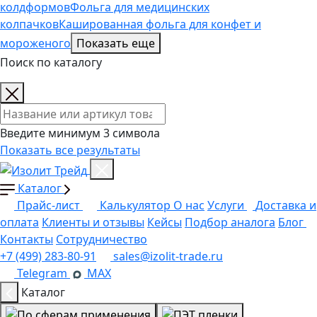
колдформов
Фольга для медицинских
колпачков
Кашированная фольга для конфет и
мороженого
Показать еще
Поиск по каталогу
Поиск товаров
Введите минимум 3 символа
Показать все результаты
Каталог
Прайс-лист
Калькулятор
О нас
Услуги
Доставка и
оплата
Клиенты и отзывы
Кейсы
Подбор аналога
Блог
Контакты
Сотрудничество
+7 (499) 283-80-91
sales@izolit-trade.ru
Telegram
MAX
Каталог