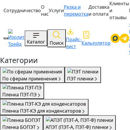
Клиенты
О
Резка и
Доставка
Сотрудничество
Услуги
и
нас
перемотка
и оплата
отзывы
Прайс-
Каталог
Поиск
Калькулятор
лист
Категории
По сферам применения
ПЭТ пленки
Пленка ПЭТ-ПЭ
Пленка ПЭТ-КЭ для конденсаторов
Пленка БОПЭТ
АПЭТ (ПЭТ-А, ПЭТ-Ф) пленки