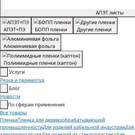
АПЭТ листы
АПЭТ+ПЭ
БОПП пленки
Другие пленки
Алюминиевая фольга
Полиимидные пленки (каптон)
Услуги
Резка и перемотка
Блог
Новости
По сферам применения
Все товары
Пленка
Пленка для деревообрабатывающей
промышленности
Для изделий кабельной индустрии
Для
электроизоляции
Для изделий из стеклопластика
Для