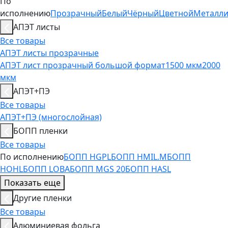
По
исполнению
Прозрачный
Белый
Чёрный
Цветной
Металл
АПЭТ листы
Все товары
АПЭТ листы прозрачные
АПЭТ лист прозрачный большой формат
1500 мкм
2000
мкм
АПЭТ+ПЭ
Все товары
АПЭТ+ПЭ (многослойная)
БОПП пленки
Все товары
По исполнению
БОПП HGPL
БОПП HMIL.M
БОПП
HOHL
БОПП LOBA
БОПП MGS 20
БОПП HASL
Показать еще
Другие пленки
Все товары
Алюминиевая фольга