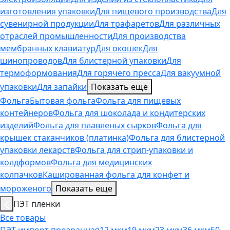
изготовления упаковки
Для пищевого производства
Для
сувенирной продукции
Для трафаретов
Для различных
отраслей промышленности
Для производства
мембранных клавиатур
Для окошек
Для
шинопроводов
Для блистерной упаковки
Для
термоформования
Для горячего пресса
Для вакуумной
упаковки
Для запайки
Показать еще
Фольга
Бытовая фольга
Фольга для пищевых
контейнеров
Фольга для шоколада и кондитерских
изделий
Фольга для плавленых сырков
Фольга для
крышек стаканчиков (платинка)
Фольга для блистерной
упаковки лекарств
Фольга для стрип-упаковки и
колдформов
Фольга для медицинских
колпачков
Кашированная фольга для конфет и
мороженого
Показать еще
ПЭТ пленки
Все товары