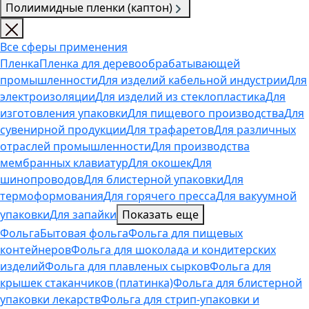
Полиимидные пленки (каптон)
Все сферы применения
Пленка
Пленка для деревообрабатывающей
промышленности
Для изделий кабельной индустрии
Для
электроизоляции
Для изделий из стеклопластика
Для
изготовления упаковки
Для пищевого производства
Для
сувенирной продукции
Для трафаретов
Для различных
отраслей промышленности
Для производства
мембранных клавиатур
Для окошек
Для
шинопроводов
Для блистерной упаковки
Для
термоформования
Для горячего пресса
Для вакуумной
упаковки
Для запайки
Показать еще
Фольга
Бытовая фольга
Фольга для пищевых
контейнеров
Фольга для шоколада и кондитерских
изделий
Фольга для плавленых сырков
Фольга для
крышек стаканчиков (платинка)
Фольга для блистерной
упаковки лекарств
Фольга для стрип-упаковки и