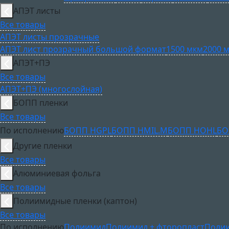
АПЭТ листы
Все товары
АПЭТ листы прозрачные
АПЭТ лист прозрачный большой формат
1500 мкм
2000 
АПЭТ+ПЭ
Все товары
АПЭТ+ПЭ (многослойная)
БОПП пленки
Все товары
По исполнению
БОПП HGPL
БОПП HMIL.M
БОПП HOHL
БО
Другие пленки
Все товары
Алюминиевая фольга
Все товары
Полиимидные пленки (каптон)
Все товары
По исполнению
Полиимид
Полиимид + фторопласт
Полии