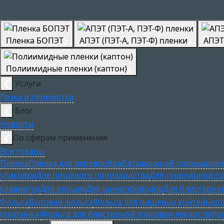
Пленка БОПЭТ
АПЭТ (ПЭТ-А, ПЭТ-Ф) пленки
АПЭТ
Полиимидные пленки (каптон)
Услуги
Резка и перемотка
Блог
Новости
По сферам применения
Все товары
Пленка
Пленка для деревообрабатывающей промышлен
упаковки
Для пищевого производства
Для сувенирной п
клавиатур
Для окошек
Для шинопроводов
Для блистерно
Фольга
Бытовая фольга
Фольга для пищевых контейнер
(платинка)
Фольга для блистерной упаковки лекарств
Фол