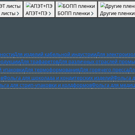
 листы
АПЭТ+ПЭ
БОПП пленки
Другие пленки
ности
Для изделий кабельной индустрии
Для электроизо
родукции
Для трафаретов
Для различных отраслей пром
й упаковки
Для термоформования
Для горячего пресса
Дл
ов
Фольга для шоколада и кондитерских изделий
Фольга д
ьга для стрип-упаковки и колдформов
Фольга для медиц