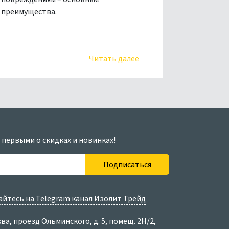
преимущества.
Читать далее
 первыми о скидках и новинках!
Подписаться
йтесь на Telegram канал Изолит Трейд
ква, проезд Ольминского, д. 5, помещ. 2Н/2,