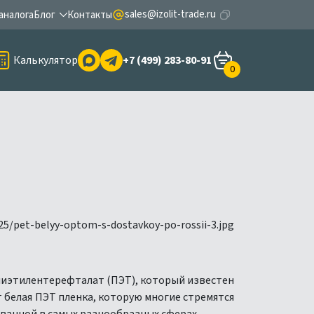
sales@izolit-trade.ru
аналога
Блог
Контакты
Калькулятор
+7 (499) 283-80-91
0
лиэтилентерефталат (ПЭТ), который известен
белая ПЭТ пленка, которую многие стремятся