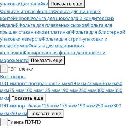
упаковки
Для запайки
Показать еще
Фольга
Бытовая фольга
Фольга для пищевых
контейнеров
Фольга для шоколада и кондитерских
изделий
Фольга для плавленых сырков
Фольга для
крышек стаканчиков (платинка)
Фольга для блистерной
упаковки лекарств
Фольга для стрип-упаковки и
колдформов
Фольга для медицинских
колпачков
Кашированная фольга для конфет и
мороженого
Показать еще
ПЭТ пленки
Все товары
ПЭТ импорт прозрачная
12 мкм
19 мкм
23 мкм
36 мкм
50
мкм
75 мкм
100 мкм
125 мкм
190 мкм
250 мкм
300 мкм
350
мкм
Показать еще
ПЭТ импорт белая
125 мкм
175 мкм
190 мкм
250 мкм
300
мкм
350 мкм
Показать еще
Пленка ПЭТ-ПЭ