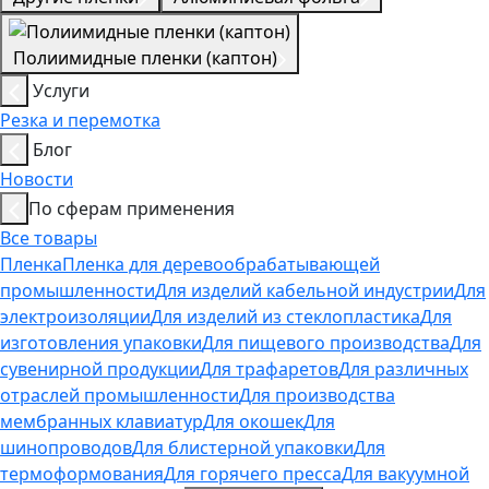
Полиимидные пленки (каптон)
Услуги
Резка и перемотка
Блог
Новости
По сферам применения
Все товары
Пленка
Пленка для деревообрабатывающей
промышленности
Для изделий кабельной индустрии
Для
электроизоляции
Для изделий из стеклопластика
Для
изготовления упаковки
Для пищевого производства
Для
сувенирной продукции
Для трафаретов
Для различных
отраслей промышленности
Для производства
мембранных клавиатур
Для окошек
Для
шинопроводов
Для блистерной упаковки
Для
термоформования
Для горячего пресса
Для вакуумной