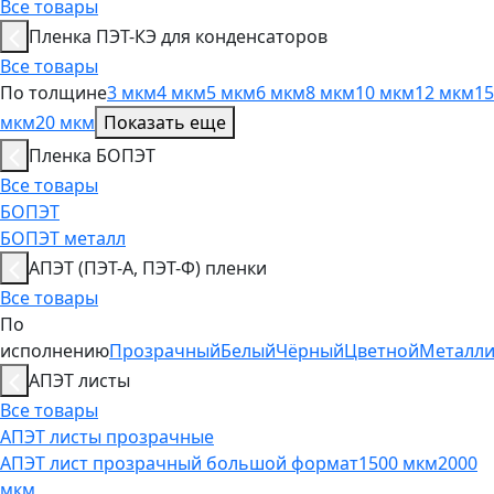
Все товары
Пленка ПЭТ-КЭ для конденсаторов
Все товары
По толщине
3 мкм
4 мкм
5 мкм
6 мкм
8 мкм
10 мкм
12 мкм
15
мкм
20 мкм
Показать еще
Пленка БОПЭТ
Все товары
БОПЭТ
БОПЭТ металл
АПЭТ (ПЭТ-А, ПЭТ-Ф) пленки
Все товары
По
исполнению
Прозрачный
Белый
Чёрный
Цветной
Металл
АПЭТ листы
Все товары
АПЭТ листы прозрачные
АПЭТ лист прозрачный большой формат
1500 мкм
2000
мкм