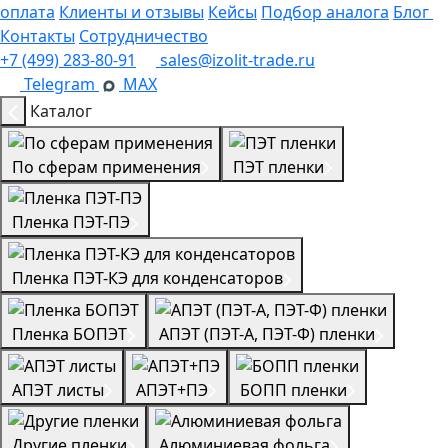
оплата
Клиенты и отзывы
Кейсы
Подбор аналога
Блог
Контакты
Сотрудничество
+7 (499) 283-80-91
sales@izolit-trade.ru
Telegram
MAX
Каталог
По сферам применения
ПЭТ пленки
Пленка ПЭТ-ПЭ
Пленка ПЭТ-КЭ для конденсаторов
Пленка БОПЭТ
АПЭТ (ПЭТ-А, ПЭТ-Ф) пленки
АПЭТ листы
АПЭТ+ПЭ
БОПП пленки
Другие пленки
Алюминиевая фольга