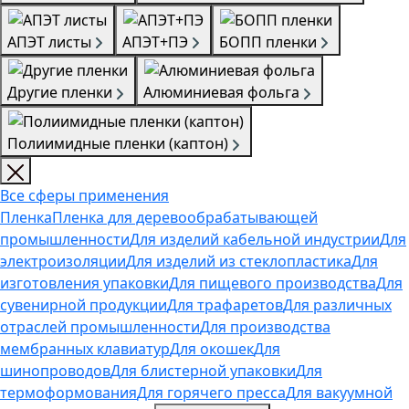
АПЭТ листы
АПЭТ+ПЭ
БОПП пленки
Другие пленки
Алюминиевая фольга
Полиимидные пленки (каптон)
Все сферы применения
Пленка
Пленка для деревообрабатывающей
промышленности
Для изделий кабельной индустрии
Для
электроизоляции
Для изделий из стеклопластика
Для
изготовления упаковки
Для пищевого производства
Для
сувенирной продукции
Для трафаретов
Для различных
отраслей промышленности
Для производства
мембранных клавиатур
Для окошек
Для
шинопроводов
Для блистерной упаковки
Для
термоформования
Для горячего пресса
Для вакуумной