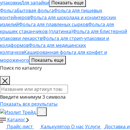
упаковки
Для запайки
Показать еще
Фольга
Бытовая фольга
Фольга для пищевых
контейнеров
Фольга для шоколада и кондитерских
изделий
Фольга для плавленых сырков
Фольга для
крышек стаканчиков (платинка)
Фольга для блистерной
упаковки лекарств
Фольга для стрип-упаковки и
колдформов
Фольга для медицинских
колпачков
Кашированная фольга для конфет и
мороженого
Показать еще
Поиск по каталогу
Поиск товаров
Введите минимум 3 символа
Показать все результаты
Каталог
Прайс-лист
Калькулятор
О нас
Услуги
Доставка и