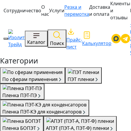
Клиенты
О
Резка и
Доставка
Сотрудничество
Услуги
и
нас
перемотка
и оплата
отзывы
Прайс-
Каталог
Поиск
Калькулятор
лист
Категории
По сферам применения
ПЭТ пленки
Пленка ПЭТ-ПЭ
Пленка ПЭТ-КЭ для конденсаторов
Пленка БОПЭТ
АПЭТ (ПЭТ-А, ПЭТ-Ф) пленки