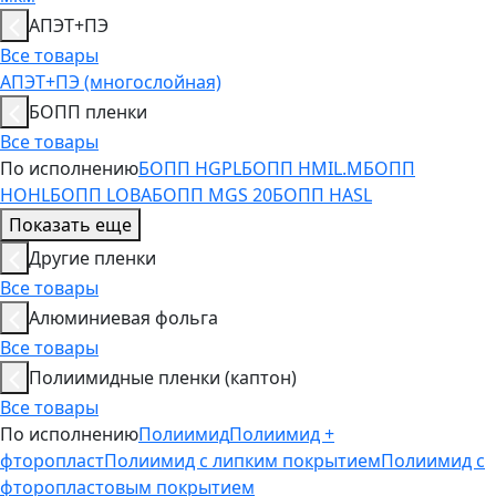
АПЭТ+ПЭ
Все товары
АПЭТ+ПЭ (многослойная)
БОПП пленки
Все товары
По исполнению
БОПП HGPL
БОПП HMIL.M
БОПП
HOHL
БОПП LOBA
БОПП MGS 20
БОПП HASL
Показать еще
Другие пленки
Все товары
Алюминиевая фольга
Все товары
Полиимидные пленки (каптон)
Все товары
По исполнению
Полиимид
Полиимид +
фторопласт
Полиимид с липким покрытием
Полиимид с
фторопластовым покрытием