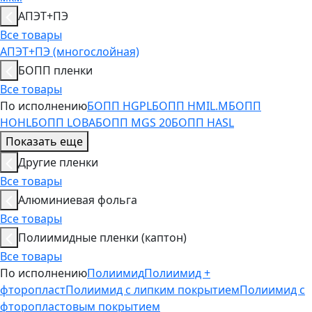
АПЭТ+ПЭ
Все товары
АПЭТ+ПЭ (многослойная)
БОПП пленки
Все товары
По исполнению
БОПП HGPL
БОПП HMIL.M
БОПП
HOHL
БОПП LOBA
БОПП MGS 20
БОПП HASL
Показать еще
Другие пленки
Все товары
Алюминиевая фольга
Все товары
Полиимидные пленки (каптон)
Все товары
По исполнению
Полиимид
Полиимид +
фторопласт
Полиимид с липким покрытием
Полиимид с
фторопластовым покрытием