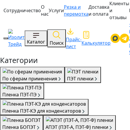
Клиенты
О
Резка и
Доставка
Сотрудничество
Услуги
и
нас
перемотка
и оплата
отзывы
Прайс-
Каталог
Поиск
Калькулятор
лист
Категории
По сферам применения
ПЭТ пленки
Пленка ПЭТ-ПЭ
Пленка ПЭТ-КЭ для конденсаторов
Пленка БОПЭТ
АПЭТ (ПЭТ-А, ПЭТ-Ф) пленки