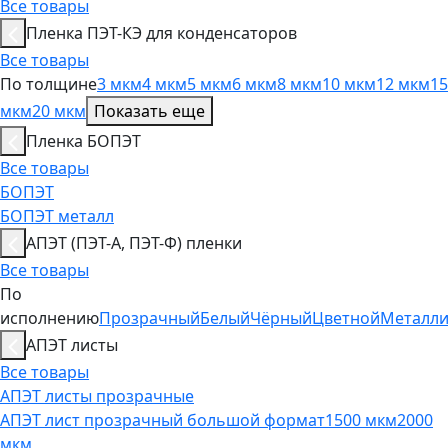
Все товары
Пленка ПЭТ-КЭ для конденсаторов
Все товары
По толщине
3 мкм
4 мкм
5 мкм
6 мкм
8 мкм
10 мкм
12 мкм
15
мкм
20 мкм
Показать еще
Пленка БОПЭТ
Все товары
БОПЭТ
БОПЭТ металл
АПЭТ (ПЭТ-А, ПЭТ-Ф) пленки
Все товары
По
исполнению
Прозрачный
Белый
Чёрный
Цветной
Металл
АПЭТ листы
Все товары
АПЭТ листы прозрачные
АПЭТ лист прозрачный большой формат
1500 мкм
2000
мкм