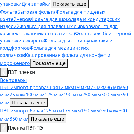
упаковки
Для запайки
Показать еще
Фольга
Бытовая фольга
Фольга для пищевых
контейнеров
Фольга для шоколада и кондитерских
изделий
Фольга для плавленых сырков
Фольга для
крышек стаканчиков (платинка)
Фольга для блистерной
упаковки лекарств
Фольга для стрип-упаковки и
колдформов
Фольга для медицинских
колпачков
Кашированная фольга для конфет и
мороженого
Показать еще
ПЭТ пленки
Все товары
ПЭТ импорт прозрачная
12 мкм
19 мкм
23 мкм
36 мкм
50
мкм
75 мкм
100 мкм
125 мкм
190 мкм
250 мкм
300 мкм
350
мкм
Показать еще
ПЭТ импорт белая
125 мкм
175 мкм
190 мкм
250 мкм
300
мкм
350 мкм
Показать еще
Пленка ПЭТ-ПЭ