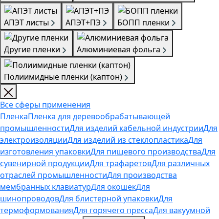
АПЭТ листы
АПЭТ+ПЭ
БОПП пленки
Другие пленки
Алюминиевая фольга
Полиимидные пленки (каптон)
Все сферы применения
Пленка
Пленка для деревообрабатывающей
промышленности
Для изделий кабельной индустрии
Для
электроизоляции
Для изделий из стеклопластика
Для
изготовления упаковки
Для пищевого производства
Для
сувенирной продукции
Для трафаретов
Для различных
отраслей промышленности
Для производства
мембранных клавиатур
Для окошек
Для
шинопроводов
Для блистерной упаковки
Для
термоформования
Для горячего пресса
Для вакуумной