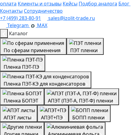
оплата
Клиенты и отзывы
Кейсы
Подбор аналога
Блог
Контакты
Сотрудничество
+7 (499) 283-80-91
sales@izolit-trade.ru
Telegram
MAX
Каталог
По сферам применения
ПЭТ пленки
Пленка ПЭТ-ПЭ
Пленка ПЭТ-КЭ для конденсаторов
Пленка БОПЭТ
АПЭТ (ПЭТ-А, ПЭТ-Ф) пленки
АПЭТ листы
АПЭТ+ПЭ
БОПП пленки
Другие пленки
Алюминиевая фольга