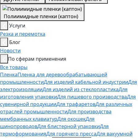
Полиимидные пленки (каптон)
Услуги
Резка и перемотка
Блог
Новости
По сферам применения
Все товары
Пленка
Пленка для деревообрабатывающей
промышленности
Для изделий кабельной индустрии
Для
электроизоляции
Для изделий из стеклопластика
Для
изготовления упаковки
Для пищевого производства
Для
сувенирной продукции
Для трафаретов
Для различных
отраслей промышленности
Для производства
мембранных клавиатур
Для окошек
Для
шинопроводов
Для блистерной упаковки
Для
термоформования
Для горячего пресса
Для вакуумной