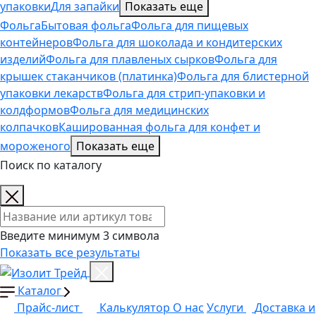
упаковки
Для запайки
Показать еще
Фольга
Бытовая фольга
Фольга для пищевых
контейнеров
Фольга для шоколада и кондитерских
изделий
Фольга для плавленых сырков
Фольга для
крышек стаканчиков (платинка)
Фольга для блистерной
упаковки лекарств
Фольга для стрип-упаковки и
колдформов
Фольга для медицинских
колпачков
Кашированная фольга для конфет и
мороженого
Показать еще
Поиск по каталогу
Поиск товаров
Введите минимум 3 символа
Показать все результаты
Каталог
Прайс-лист
Калькулятор
О нас
Услуги
Доставка и