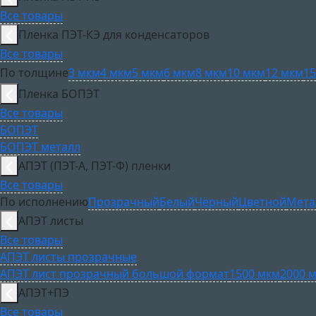
Все товары
Пленка ПЭТ-КЭ для конденсаторов
Все товары
По толщине
3 мкм
4 мкм
5 мкм
6 мкм
8 мкм
10 мкм
12 мкм
15
Пленка БОПЭТ
Все товары
БОПЭТ
БОПЭТ металл
АПЭТ (ПЭТ-А, ПЭТ-Ф) пленки
Все товары
По исполнению
Прозрачный
Белый
Чёрный
Цветной
Мета
АПЭТ листы
Все товары
АПЭТ листы прозрачные
АПЭТ лист прозрачный большой формат
1500 мкм
2000 
АПЭТ+ПЭ
Все товары