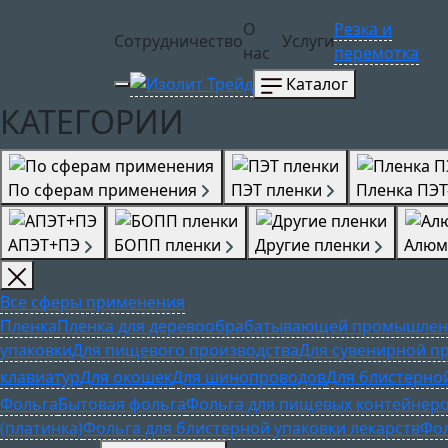
О
Резка и
Сотрудничество
Услуги
нас
перемотка
Каталог
КАТЕГОРИИ
По сферам применения
ПЭТ пленки
Пленка ПЭТ
АПЭТ+ПЭ
БОПП пленки
Другие пленки
Алюм
Все сферы применения
Пленка
Пленка для деревообрабатывающей промышлен
упаковки
Для пищевого производства
Для сувенирной п
клавиатур
Для окошек
Для шинопроводов
Для блистерно
Фольга
Бытовая фольга
Фольга для пищевых контейнер
(платинка)
Фольга для блистерной упаковки лекарств
Фол