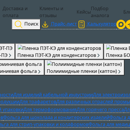
Доставка и
Клиенты и
Подбор
Кейсы
Бл
оплата
отзывы
аналога
Прайс-лист
Калькулятор
Поиск
-ПЭ
Пленка ПЭТ-КЭ для конденсаторов
Пленка Б
иниевая фольга
Полиимидные пленки (каптон)
ности
Для изделий кабельной индустрии
Для электроизо
родукции
Для трафаретов
Для различных отраслей пром
й упаковки
Для термоформования
Для горячего пресса
Дл
ов
Фольга для шоколада и кондитерских изделий
Фольга д
ьга для стрип-упаковки и колдформов
Фольга для медиц