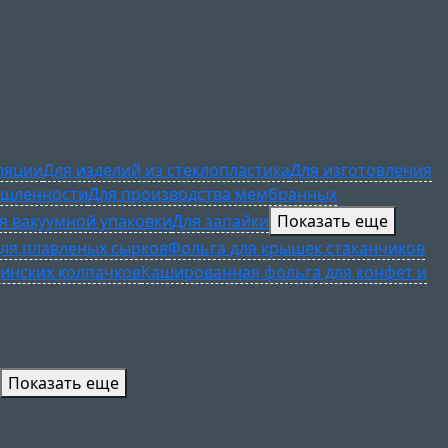
ляции
Для изделий из стеклопластика
Для изготовления
ышленности
Для производства мембранных
я вакуумной упаковки
Для запайки
Показать еще
ля плавленых сырков
Фольга для крышек стаканчиков
инских колпачков
Кашированная фольга для конфет и
Показать еще