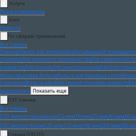
Услуги
Резка и перемотка
Блог
Новости
По сферам применения
Все товары
Пленка
Пленка для деревообрабатывающей промышлен
упаковки
Для пищевого производства
Для сувенирной п
клавиатур
Для окошек
Для шинопроводов
Для блистерно
Фольга
Бытовая фольга
Фольга для пищевых контейнер
(платинка)
Фольга для блистерной упаковки лекарств
Фол
мороженого
Показать еще
ПЭТ пленки
Все товары
ПЭТ импорт прозрачная
12 мкм
19 мкм
23 мкм
36 мкм
50 м
ПЭТ импорт белая
125 мкм
175 мкм
190 мкм
250 мкм
300 м
Пленка ПЭТ-ПЭ