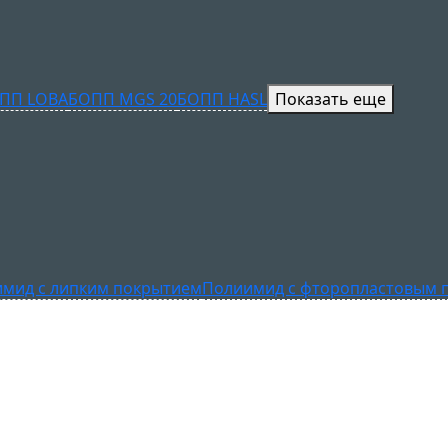
ПП LOBA
БОПП MGS 20
БОПП HASL
Показать еще
мид с липким покрытием
Полиимид с фторопластовым 