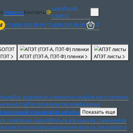
sales@izolit-
ог
Новости
Контакты
trade.ru
0
+7 (499) 283-80-91
+7 (499) 283-80-91
ОПЭТ
АПЭТ (ПЭТ-А, ПЭТ-Ф) пленки
АПЭТ листы
ляции
Для изделий из стеклопластика
Для изготовления
ышленности
Для производства мембранных
я вакуумной упаковки
Для запайки
Показать еще
ля плавленых сырков
Фольга для крышек стаканчиков
инских колпачков
Кашированная фольга для конфет и