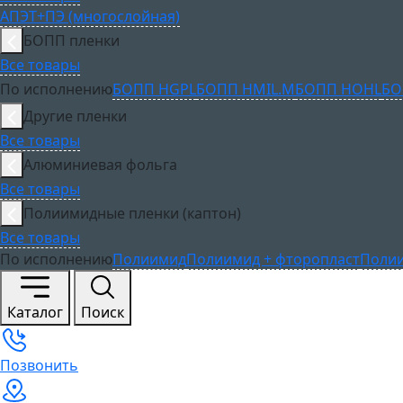
АПЭТ+ПЭ (многослойная)
БОПП пленки
Все товары
По исполнению
БОПП HGPL
БОПП HMIL.M
БОПП HOHL
БО
Другие пленки
Все товары
Алюминиевая фольга
Все товары
Полиимидные пленки (каптон)
Все товары
По исполнению
Полиимид
Полиимид + фторопласт
Полии
Каталог
Поиск
Позвонить