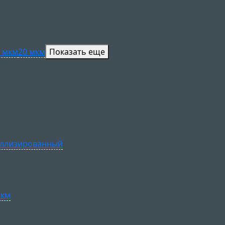
 мкм
20 мкм
Показать еще
ллизированный
мкм