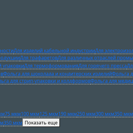
ности
Для изделий кабельной индустрии
Для электроизо
родукции
Для трафаретов
Для различных отраслей пром
й упаковки
Для термоформования
Для горячего пресса
Дл
ов
Фольга для шоколада и кондитерских изделий
Фольга д
ьга для стрип-упаковки и колдформов
Фольга для медиц
км
75 мкм
100 мкм
125 мкм
190 мкм
250 мкм
300 мкм
350 мкм
км
350 мкм
Показать еще