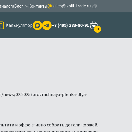
sales@izolit-trade.ru
аналога
Блог
Контакты
Калькулятор
+7 (499) 283-80-91
0
зультата и эффективно собрать детали коржей,