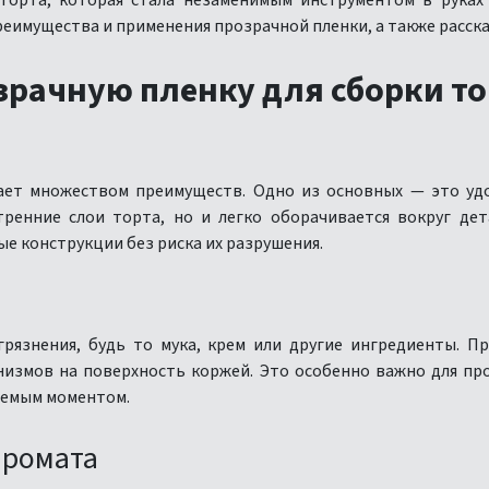
 торта, которая стала незаменимым инструментом в рука
реимущества и применения прозрачной пленки, а также расска
рачную пленку для сборки то
ает множеством преимуществ. Одно из основных — это уд
ренние слои торта, но и легко оборачивается вокруг де
е конструкции без риска их разрушения.
грязнения, будь то мука, крем или другие ингредиенты. П
измов на поверхность коржей. Это особенно важно для п
лемым моментом.
аромата