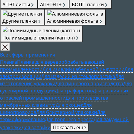
АПЭТ листы
АПЭТ+ПЭ
БОПП пленки
Другие пленки
Алюминиевая фольга
Полиимидные пленки (каптон)
Все сферы применения
Пленка
Пленка для деревообрабатывающей
промышленности
Для изделий кабельной индустрии
Для
электроизоляции
Для изделий из стеклопластика
Для
изготовления упаковки
Для пищевого производства
Для
сувенирной продукции
Для трафаретов
Для различных
отраслей промышленности
Для производства
мембранных клавиатур
Для окошек
Для
шинопроводов
Для блистерной упаковки
Для
термоформования
Для горячего пресса
Для вакуумной
упаковки
Для запайки
Показать еще