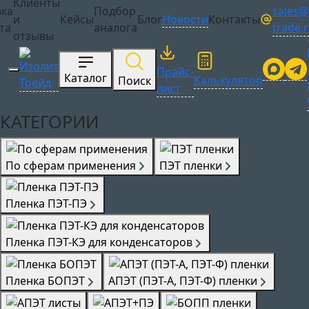
Клиенты
sales@i
вка
Подбор
Сотрудничество
и
Кейсы
Блог
Новости
Контакты
trade.
та
аналога
отзывы
Прайс-
Каталог
Калькулятор
Поиск
лист
КАТЕГОРИИ
По сферам применения
ПЭТ пленки
Пленка ПЭТ-ПЭ
Пленка ПЭТ-КЭ для конденсаторов
Пленка БОПЭТ
АПЭТ (ПЭТ-А, ПЭТ-Ф) пленки