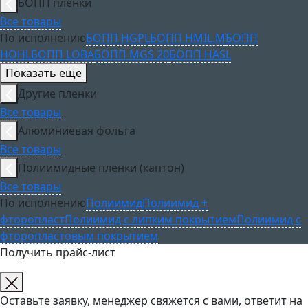
БОПП пленки
Все товары
По исполнению
БОПП HGPL
БОПП HMIL.M
БОПП
HOHL
БОПП LOBA
БОПП MGS 20
БОПП HASL
Показать еще
Другие пленки
Все товары
Алюминиевая фольга
Все товары
Полиимидные пленки (каптон)
Все товары
По исполнению
Полиимид
Полиимид +
фторопласт
Полиимид с липким покрытием
Полиимид с
фторопластовым покрытием
Получить прайс-лист
Оставьте заявку, менеджер свяжется с вами, ответит на