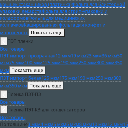
крышек стаканчиков (платинка)
Фольга для блистерной
упаковки лекарств
Фольга для стрип-упаковки и
колдформов
Фольга для медицинских
колпачков
Кашированная фольга для конфет и
мороженого
Показать еще
ПЭТ пленки
Все товары
ПЭТ импорт прозрачная
12 мкм
19 мкм
23 мкм
36 мкм
50
мкм
75 мкм
100 мкм
125 мкм
190 мкм
250 мкм
300 мкм
350
мкм
Показать еще
ПЭТ импорт белая
125 мкм
175 мкм
190 мкм
250 мкм
300
мкм
350 мкм
Показать еще
Пленка ПЭТ-ПЭ
Все товары
Пленка ПЭТ-КЭ для конденсаторов
Все товары
По толщине
3 мкм
4 мкм
5 мкм
6 мкм
8 мкм
10 мкм
12 мкм
15