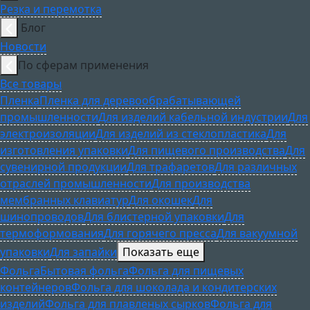
Резка и перемотка
Блог
Новости
По сферам применения
Все товары
Пленка
Пленка для деревообрабатывающей
промышленности
Для изделий кабельной индустрии
Для
электроизоляции
Для изделий из стеклопластика
Для
изготовления упаковки
Для пищевого производства
Для
сувенирной продукции
Для трафаретов
Для различных
отраслей промышленности
Для производства
мембранных клавиатур
Для окошек
Для
шинопроводов
Для блистерной упаковки
Для
термоформования
Для горячего пресса
Для вакуумной
упаковки
Для запайки
Показать еще
Фольга
Бытовая фольга
Фольга для пищевых
контейнеров
Фольга для шоколада и кондитерских
изделий
Фольга для плавленых сырков
Фольга для