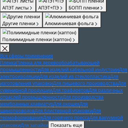
АПЭТ листы
АПЭТ+ПЭ
БОПП пленки
Другие пленки
Алюминиевая фольга
Полиимидные пленки (каптон)
Все сферы применения
Пленка
Пленка для деревообрабатывающей
промышленности
Для изделий кабельной индустрии
Для
электроизоляции
Для изделий из стеклопластика
Для
изготовления упаковки
Для пищевого производства
Для
сувенирной продукции
Для трафаретов
Для различных
отраслей промышленности
Для производства
мембранных клавиатур
Для окошек
Для
шинопроводов
Для блистерной упаковки
Для
термоформования
Для горячего пресса
Для вакуумной
упаковки
Для запайки
Показать еще