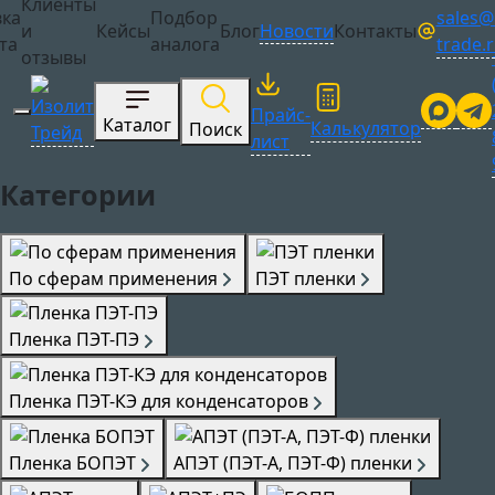
Клиенты
sales@i
вка
Подбор
Сотрудничество
и
Кейсы
Блог
Новости
Контакты
trade.
та
аналога
отзывы
Прайс-
Каталог
Калькулятор
Поиск
лист
Категории
По сферам применения
ПЭТ пленки
Пленка ПЭТ-ПЭ
Пленка ПЭТ-КЭ для конденсаторов
Пленка БОПЭТ
АПЭТ (ПЭТ-А, ПЭТ-Ф) пленки