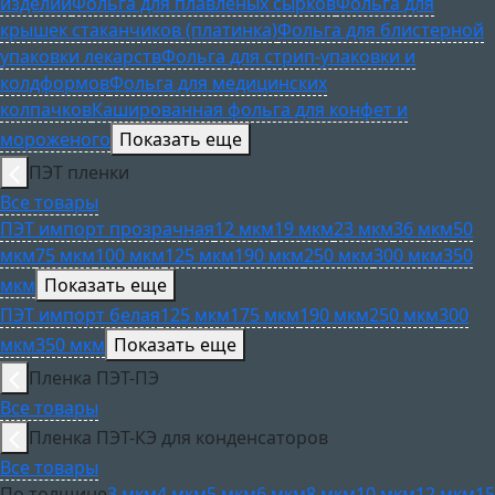
изделий
Фольга для плавленых сырков
Фольга для
крышек стаканчиков (платинка)
Фольга для блистерной
упаковки лекарств
Фольга для стрип-упаковки и
колдформов
Фольга для медицинских
колпачков
Кашированная фольга для конфет и
мороженого
Показать еще
ПЭТ пленки
Все товары
ПЭТ импорт прозрачная
12 мкм
19 мкм
23 мкм
36 мкм
50
мкм
75 мкм
100 мкм
125 мкм
190 мкм
250 мкм
300 мкм
350
мкм
Показать еще
ПЭТ импорт белая
125 мкм
175 мкм
190 мкм
250 мкм
300
мкм
350 мкм
Показать еще
Пленка ПЭТ-ПЭ
Все товары
Пленка ПЭТ-КЭ для конденсаторов
Все товары
По толщине
3 мкм
4 мкм
5 мкм
6 мкм
8 мкм
10 мкм
12 мкм
15