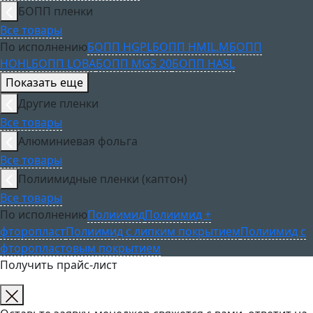
БОПП пленки
Все товары
По исполнению
БОПП HGPL
БОПП HMIL.M
БОПП
HOHL
БОПП LOBA
БОПП MGS 20
БОПП HASL
Показать еще
Другие пленки
Все товары
Алюминиевая фольга
Все товары
Полиимидные пленки (каптон)
Все товары
По исполнению
Полиимид
Полиимид +
фторопласт
Полиимид с липким покрытием
Полиимид с
фторопластовым покрытием
Получить прайс-лист