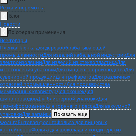
Резка и перемотка
Блог
Новости
По сферам применения
Все товары
Пленка
Пленка для деревообрабатывающей
промышленности
Для изделий кабельной индустрии
Для
электроизоляции
Для изделий из стеклопластика
Для
изготовления упаковки
Для пищевого производства
Для
сувенирной продукции
Для трафаретов
Для различных
отраслей промышленности
Для производства
мембранных клавиатур
Для окошек
Для
шинопроводов
Для блистерной упаковки
Для
термоформования
Для горячего пресса
Для вакуумной
упаковки
Для запайки
Показать еще
Фольга
Бытовая фольга
Фольга для пищевых
контейнеров
Фольга для шоколада и кондитерских