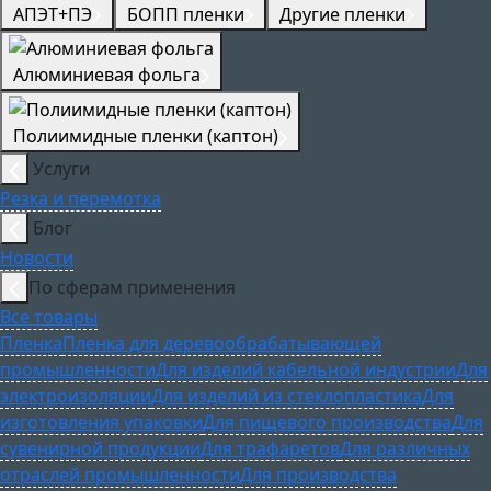
АПЭТ+ПЭ
БОПП пленки
Другие пленки
Алюминиевая фольга
Полиимидные пленки (каптон)
Услуги
Резка и перемотка
Блог
Новости
По сферам применения
Все товары
Пленка
Пленка для деревообрабатывающей
промышленности
Для изделий кабельной индустрии
Для
электроизоляции
Для изделий из стеклопластика
Для
изготовления упаковки
Для пищевого производства
Для
сувенирной продукции
Для трафаретов
Для различных
отраслей промышленности
Для производства