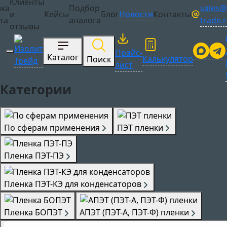
Клиенты
sales@i
вка
Подбор
Сотрудничество
и
Кейсы
Блог
Новости
Контакты
trade.
та
аналога
отзывы
Прайс-
Каталог
Калькулятор
Поиск
лист
Категории
По сферам применения
ПЭТ пленки
Пленка ПЭТ-ПЭ
Пленка ПЭТ-КЭ для конденсаторов
Пленка БОПЭТ
АПЭТ (ПЭТ-А, ПЭТ-Ф) пленки