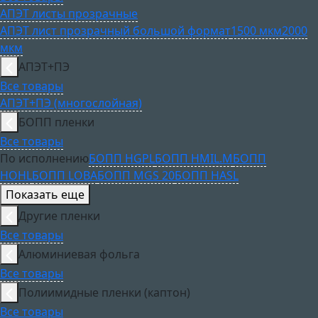
АПЭТ листы прозрачные
АПЭТ лист прозрачный большой формат
1500 мкм
2000
мкм
АПЭТ+ПЭ
Все товары
АПЭТ+ПЭ (многослойная)
БОПП пленки
Все товары
По исполнению
БОПП HGPL
БОПП HMIL.M
БОПП
HOHL
БОПП LOBA
БОПП MGS 20
БОПП HASL
Показать еще
Другие пленки
Все товары
Алюминиевая фольга
Все товары
Полиимидные пленки (каптон)
Все товары