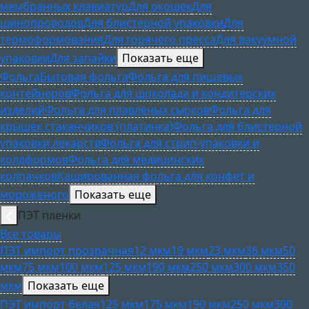
мембранных клавиатур
Для окошек
Для
шинопроводов
Для блистерной упаковки
Для
термоформования
Для горячего пресса
Для вакуумной
упаковки
Для запайки
Показать еще
Фольга
Бытовая фольга
Фольга для пищевых
контейнеров
Фольга для шоколада и кондитерских
изделий
Фольга для плавленых сырков
Фольга для
крышек стаканчиков (платинка)
Фольга для блистерной
упаковки лекарств
Фольга для стрип-упаковки и
колдформов
Фольга для медицинских
колпачков
Кашированная фольга для конфет и
мороженого
Показать еще
ПЭТ пленки
Все товары
ПЭТ импорт прозрачная
12 мкм
19 мкм
23 мкм
36 мкм
50
мкм
75 мкм
100 мкм
125 мкм
190 мкм
250 мкм
300 мкм
350
мкм
Показать еще
ПЭТ импорт белая
125 мкм
175 мкм
190 мкм
250 мкм
300