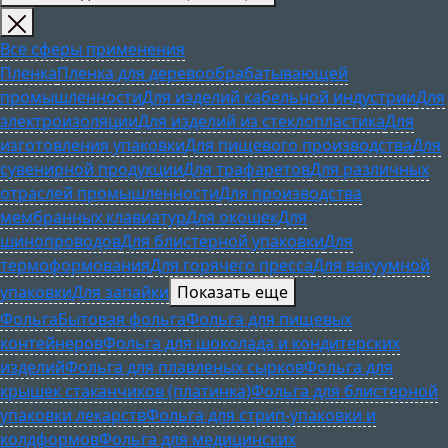
Все сферы применения
Пленка
Пленка для деревообрабатывающей
промышленности
Для изделий кабельной индустрии
Для
электроизоляции
Для изделий из стеклопластика
Для
изготовления упаковки
Для пищевого производства
Для
сувенирной продукции
Для трафаретов
Для различных
отраслей промышленности
Для производства
мембранных клавиатур
Для окошек
Для
шинопроводов
Для блистерной упаковки
Для
термоформования
Для горячего пресса
Для вакуумной
упаковки
Для запайки
Показать еще
Фольга
Бытовая фольга
Фольга для пищевых
контейнеров
Фольга для шоколада и кондитерских
изделий
Фольга для плавленых сырков
Фольга для
крышек стаканчиков (платинка)
Фольга для блистерной
упаковки лекарств
Фольга для стрип-упаковки и
колдформов
Фольга для медицинских