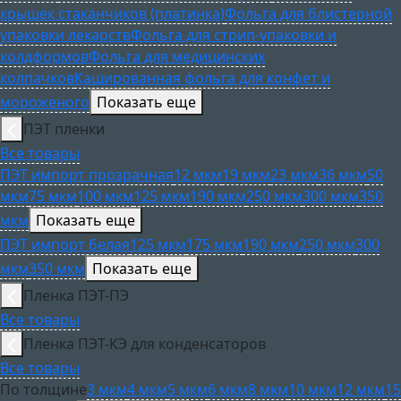
крышек стаканчиков (платинка)
Фольга для блистерной
упаковки лекарств
Фольга для стрип-упаковки и
колдформов
Фольга для медицинских
колпачков
Кашированная фольга для конфет и
мороженого
Показать еще
ПЭТ пленки
Все товары
ПЭТ импорт прозрачная
12 мкм
19 мкм
23 мкм
36 мкм
50
мкм
75 мкм
100 мкм
125 мкм
190 мкм
250 мкм
300 мкм
350
мкм
Показать еще
ПЭТ импорт белая
125 мкм
175 мкм
190 мкм
250 мкм
300
мкм
350 мкм
Показать еще
Пленка ПЭТ-ПЭ
Все товары
Пленка ПЭТ-КЭ для конденсаторов
Все товары
По толщине
3 мкм
4 мкм
5 мкм
6 мкм
8 мкм
10 мкм
12 мкм
15