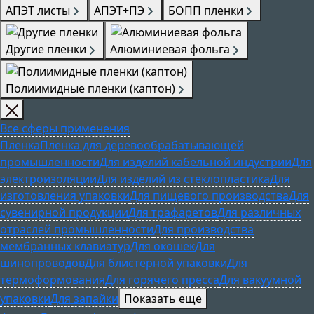
АПЭТ листы
АПЭТ+ПЭ
БОПП пленки
Другие пленки
Алюминиевая фольга
Полиимидные пленки (каптон)
Все сферы применения
Пленка
Пленка для деревообрабатывающей
промышленности
Для изделий кабельной индустрии
Для
электроизоляции
Для изделий из стеклопластика
Для
изготовления упаковки
Для пищевого производства
Для
сувенирной продукции
Для трафаретов
Для различных
отраслей промышленности
Для производства
мембранных клавиатур
Для окошек
Для
шинопроводов
Для блистерной упаковки
Для
термоформования
Для горячего пресса
Для вакуумной
упаковки
Для запайки
Показать еще