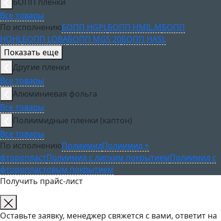
БОПП пленки
Все товары
По исполнению
БОПП HGPL
БОПП HMIL.M
БОПП
HOHL
БОПП LOBA
БОПП MGS 20
БОПП HASL
Показать еще
Другие пленки
Все товары
Алюминиевая фольга
Все товары
Полиимидные пленки (каптон)
Все товары
По исполнению
Полиимид
Полиимид +
фторопласт
Полиимид с липким покрытием
Полиимид с
фторопластовым покрытием
Получить прайс-лист
Оставьте заявку, менеджер свяжется с вами, ответит на