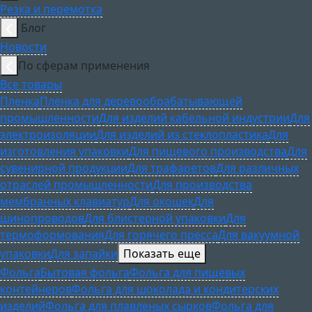
Резка и перемотка
Блог
Новости
По сферам применения
Все товары
Пленка
Пленка для деревообрабатывающей
промышленности
Для изделий кабельной индустрии
Для
электроизоляции
Для изделий из стеклопластика
Для
изготовления упаковки
Для пищевого производства
Для
сувенирной продукции
Для трафаретов
Для различных
отраслей промышленности
Для производства
мембранных клавиатур
Для окошек
Для
шинопроводов
Для блистерной упаковки
Для
термоформования
Для горячего пресса
Для вакуумной
упаковки
Для запайки
Показать еще
Фольга
Бытовая фольга
Фольга для пищевых
контейнеров
Фольга для шоколада и кондитерских
изделий
Фольга для плавленых сырков
Фольга для