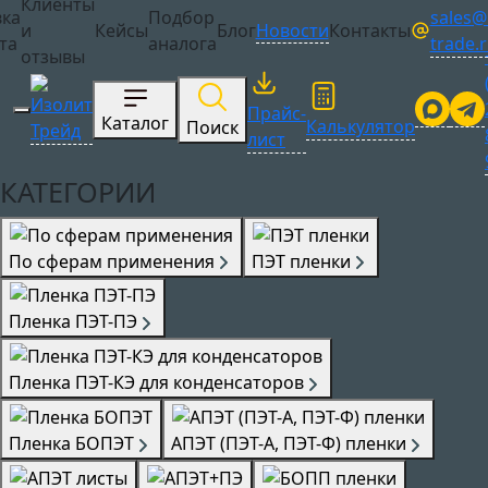
Клиенты
sales@i
вка
Подбор
Сотрудничество
и
Кейсы
Блог
Новости
Контакты
trade.
та
аналога
отзывы
Прайс-
Каталог
Калькулятор
Поиск
лист
КАТЕГОРИИ
По сферам применения
ПЭТ пленки
Пленка ПЭТ-ПЭ
Пленка ПЭТ-КЭ для конденсаторов
Пленка БОПЭТ
АПЭТ (ПЭТ-А, ПЭТ-Ф) пленки