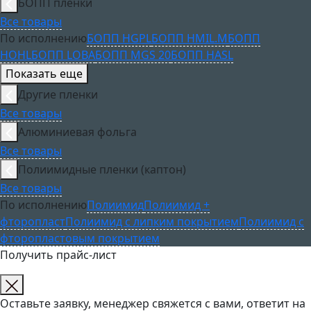
БОПП пленки
Все товары
По исполнению
БОПП HGPL
БОПП HMIL.M
БОПП
HOHL
БОПП LOBA
БОПП MGS 20
БОПП HASL
Показать еще
Другие пленки
Все товары
Алюминиевая фольга
Все товары
Полиимидные пленки (каптон)
Все товары
По исполнению
Полиимид
Полиимид +
фторопласт
Полиимид с липким покрытием
Полиимид с
фторопластовым покрытием
Получить прайс-лист
Оставьте заявку, менеджер свяжется с вами, ответит на