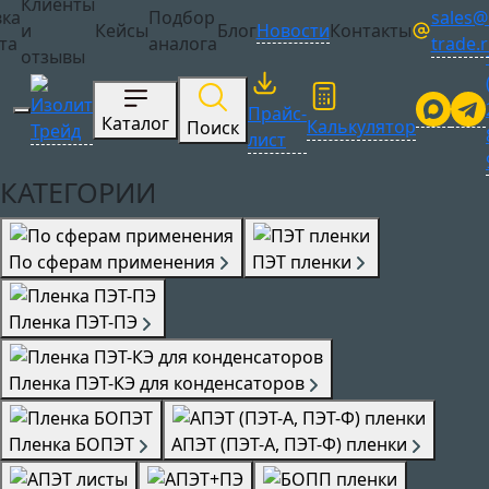
Клиенты
sales@i
вка
Подбор
Сотрудничество
и
Кейсы
Блог
Новости
Контакты
trade.
та
аналога
отзывы
Прайс-
Каталог
Калькулятор
Поиск
лист
КАТЕГОРИИ
По сферам применения
ПЭТ пленки
Пленка ПЭТ-ПЭ
Пленка ПЭТ-КЭ для конденсаторов
Пленка БОПЭТ
АПЭТ (ПЭТ-А, ПЭТ-Ф) пленки