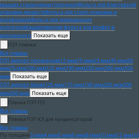
крышек стаканчиков (платинка)
Фольга для блистерной
упаковки лекарств
Фольга для стрип-упаковки и
колдформов
Фольга для медицинских
колпачков
Кашированная фольга для конфет и
мороженого
Показать еще
ПЭТ пленки
Все товары
ПЭТ импорт прозрачная
12 мкм
19 мкм
23 мкм
36 мкм
50
мкм
75 мкм
100 мкм
125 мкм
190 мкм
250 мкм
300 мкм
350
мкм
Показать еще
ПЭТ импорт белая
125 мкм
175 мкм
190 мкм
250 мкм
300
мкм
350 мкм
Показать еще
Пленка ПЭТ-ПЭ
Все товары
Пленка ПЭТ-КЭ для конденсаторов
Все товары
По толщине
3 мкм
4 мкм
5 мкм
6 мкм
8 мкм
10 мкм
12 мкм
15